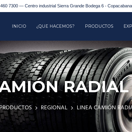
 460 7300 — Centro industrial Sierra Grande Bodega 6 - Copacabana,
INICIO
¿QUE HACEMOS?
PRODUCTOS
EXP
CAMIÓN RADIAL
PRODUCTOS
REGIONAL
LINEA CAMIÓN RADI