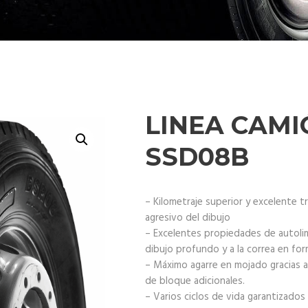
LINEA CAMI
SSD08B
– Kilometraje superior y excelente t
agresivo del dibujo
– Excelentes propiedades de autolimp
dibujo profundo y a la correa en fo
– Máximo agarre en mojado gracias a 
de bloque adicionales.
– Varios ciclos de vida garantizados