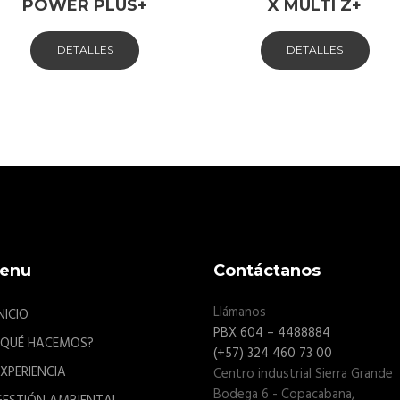
POWER PLUS+
X MULTI Z+
DETALLES
DETALLES
enu
Contáctanos
Llámanos
NICIO
PBX 604 – 4488884
¿QUÉ HACEMOS?
(+57) 324 460 73 00
EXPERIENCIA
Centro industrial Sierra Grande
Bodega 6 - Copacabana,