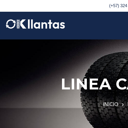
(+57) 324
LINEA 
INICIO