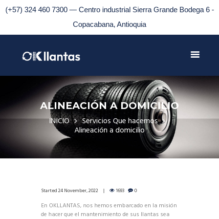
(+57) 324 460 7300 — Centro industrial Sierra Grande Bodega 6 -
Copacabana, Antioquia
ALINEACIÓN A DOMICILIO
INICIO
Servicios Que hacemos
Alineación a domicilio
Started
24 November, 2022
1693
0
En OKLLANTAS, nos hemos embarcado en la misión
de hacer que el mantenimiento de sus llantas sea