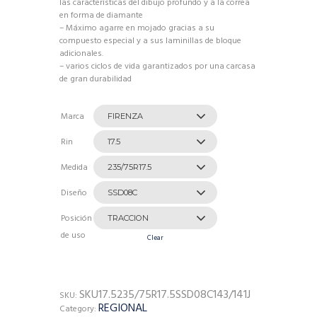
las características del dibujo profundo y a la correa
en forma de diamante
– Máximo agarre en mojado gracias a su
compuesto especial y a sus laminillas de bloque
adicionales.
– varios ciclos de vida garantizados por una carcasa
de gran durabilidad
Marca
Rin
Medida
Diseño
Posición
de uso
Clear
SKU17.5235/75R17.5SSD08C143/141J
SKU:
REGIONAL
Category: