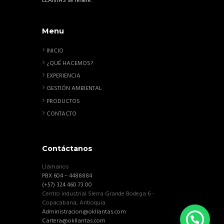
LLANTAS se refiere.
Menu
INICIO
¿QUÉ HACEMOS?
EXPERIENCIA
GESTIÓN AMBIENTAL
PRODUCTOS
CONTACTO
Contáctanos
Llámanos
PBX 604 – 4488884
(+57) 324 460 73 00
Centro industrial Sierra Grande Bodega 6 -
Copacabana, Antioquia.
Administracion@okllantas.com
Cartera@okllantas.com