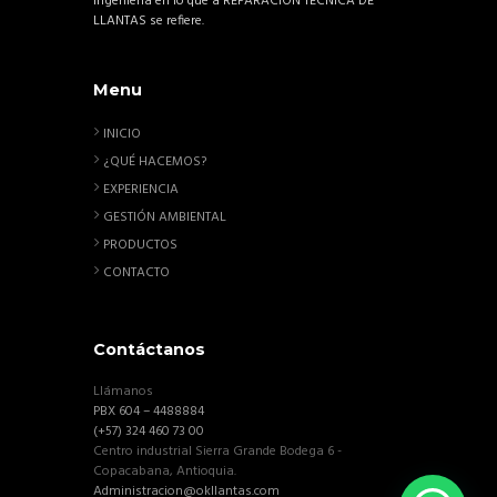
ingeniería en lo que a REPARACION TECNICA DE
LLANTAS se refiere.
Menu
INICIO
¿QUÉ HACEMOS?
EXPERIENCIA
GESTIÓN AMBIENTAL
PRODUCTOS
CONTACTO
Contáctanos
Llámanos
PBX 604 – 4488884
(+57) 324 460 73 00
Centro industrial Sierra Grande Bodega 6 -
Copacabana, Antioquia.
Administracion@okllantas.com