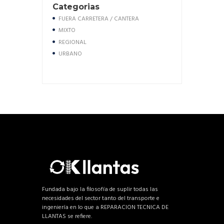
Categorias
FUERA CARRETERA / CANTERA
MIXTO
REGIONAL
URBANO
Fundada bajo la filosofía de suplir todas las
necesidades del sector tanto del transporte e
ingeniería en lo que a REPARACION TECNICA DE
LLANTAS se refiere.