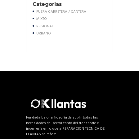
Categorias
FUERA CARRETERA / CANTERA
MIXTO
REGIONAL
URBANO
Fundada bajo la filosofía de suplir todas las
necesidades del sector tanto del transporte e
ingeniería en lo que a REPARACION TECNICA DE
LLANTAS se refiere.