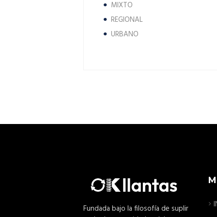
MIXTO
REGIONAL
URBANO
M
I
Fundada bajo la filosofía de suplir