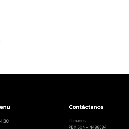
enu
Contáctanos
Llámanos
NICIO
PBX 604 – 4488884