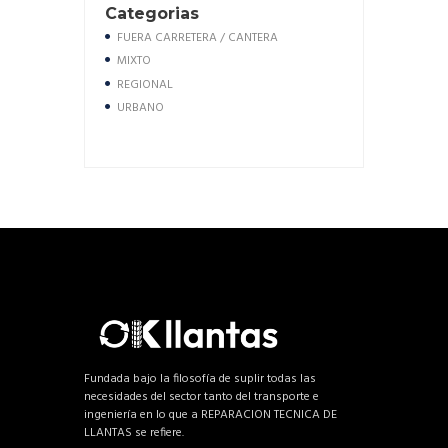
Categorias
FUERA CARRETERA / CANTERA
MIXTO
REGIONAL
URBANO
Fundada bajo la filosofía de suplir todas las
necesidades del sector tanto del transporte e
ingeniería en lo que a REPARACION TECNICA DE
LLANTAS se refiere.