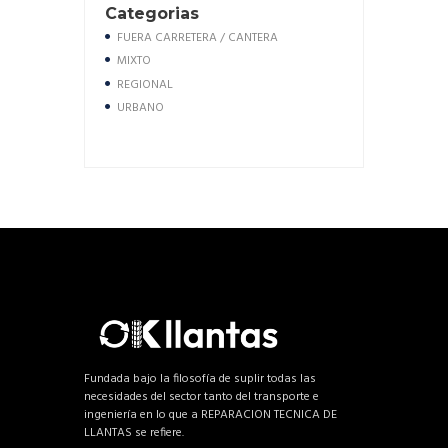
Categorias
FUERA CARRETERA / CANTERA
MIXTO
REGIONAL
URBANO
Fundada bajo la filosofía de suplir todas las
necesidades del sector tanto del transporte e
ingeniería en lo que a REPARACION TECNICA DE
LLANTAS se refiere.