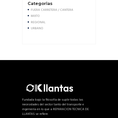
Categorias
FUERA CARRETERA / CANTERA
MIXTO
REGIONAL
URBANO
Fundada bajo la filosofía de suplir todas las
necesidades del sector tanto del transporte e
ingeniería en lo que a REPARACION TECNICA DE
LLANTAS se refiere.