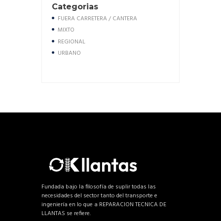
Categorias
FUERA CARRETERA / CANTERA
MIXTO
REGIONAL
URBANO
Fundada bajo la filosofía de suplir todas las
necesidades del sector tanto del transporte e
ingeniería en lo que a REPARACION TECNICA DE
LLANTAS se refiere.