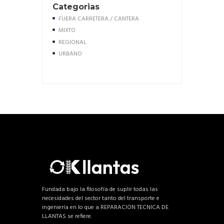
Categorias
FUERA CARRETERA / CANTERA
MIXTO
REGIONAL
URBANO
Fundada bajo la filosofía de suplir todas las
necesidades del sector tanto del transporte e
ingeniería en lo que a REPARACION TECNICA DE
LLANTAS se refiere.