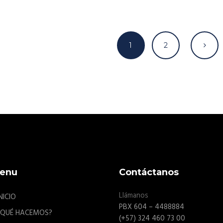
1
2
enu
Contáctanos
Llámanos
NICIO
PBX 604 – 4488884
¿QUÉ HACEMOS?
(+57) 324 460 73 00